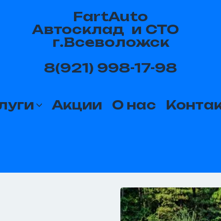
FartAuto
Автосклад и СТО
г.Всеволожск
8(921) 998-17-98
луги
Акции
О нас
Конта