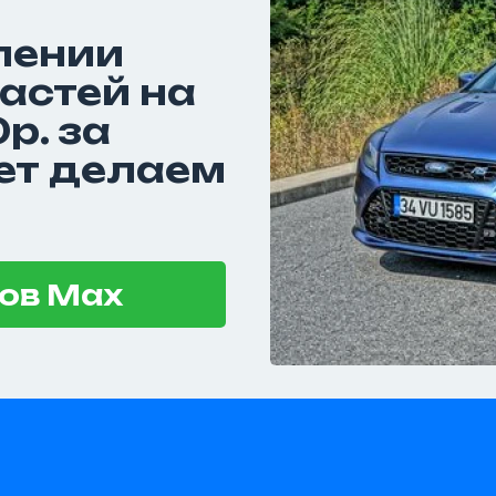
лении
астей на
р. за
ет делаем
ов Max